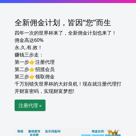
全新佣金计划，皆因“您”而生
四年一次的世界杯来了，全新佣金计划也来了！
佣金高达60%
永.久.有.效！
赚钱三步走：
第一步👉注册代理
第二步👉招揽会员
第三步👉领取佣金
千万别错失世界杯的大好良机！现在就注册代理打
开财富密码，实现财富梦想!
注册代理 »