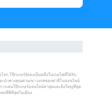
โลก โป๊กเกอร์ยังคงเป็นหนึ่งในเกมไพ่ที่ได้รับ
ิใจที่จะนำทางคุณผ่านเขาวงกตของคาสิโนออนไลน์
เล่นโป๊กเกอร์ออนไลน์ล่าสุดและยิ่งใหญ่ที่สุด
ที่ดีที่สุดในเมือง