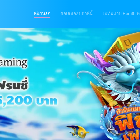
หน้าหลัก
ข้อเสนอสัปดาห์นี้
เนทีฟแอป Fun88 ท