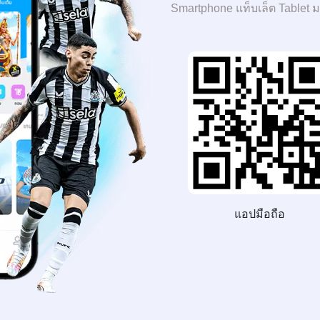
Smartphone แท็บเล็ต Tablet 
แอปมือถือ