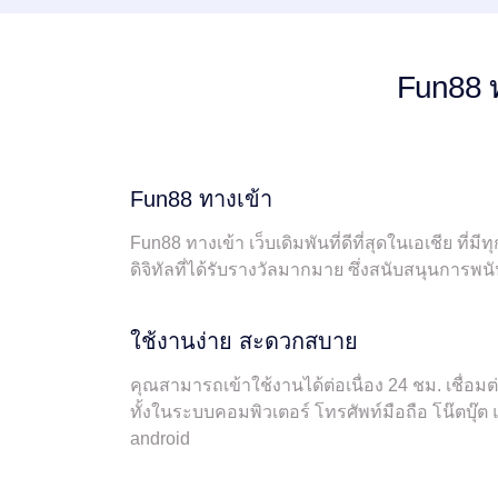
Fun88 ท
Fun88 ทางเข้า
Fun88 ทางเข้า เว็บเดิมพันที่ดีที่สุดในเอเชีย ที่
ดิจิทัลที่ได้รับรางวัลมากมาย ซึ่งสนับสนุนการพ
ใช้งานง่าย สะดวกสบาย
คุณสามารถเข้าใช้งานได้ต่อเนื่อง 24 ชม. เชื่อมต
ทั้งในระบบคอมพิวเตอร์ โทรศัพท์มือถือ โน๊ตบุ๊ต แ
android