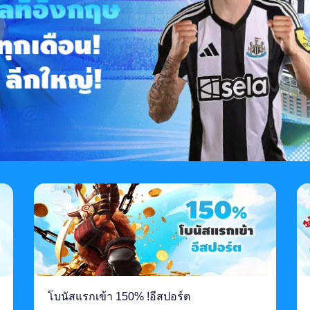
โบนัสแรกเข้า 150% !อีสปอร์ต