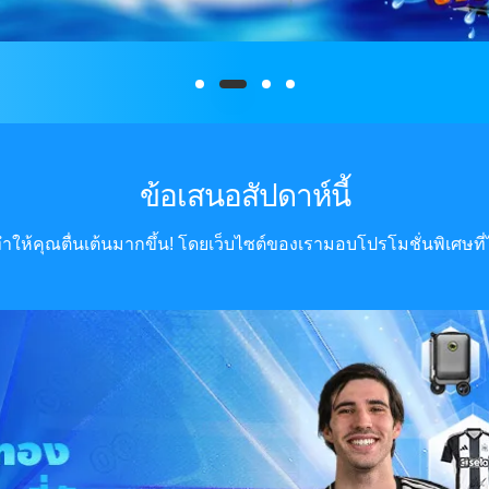
ข้อเสนอสัปดาห์นี้
ำให้คุณตื่นเต้นมากขึ้น! โดยเว็บไซต์ของเรามอบโปรโมชั่นพิเศษที